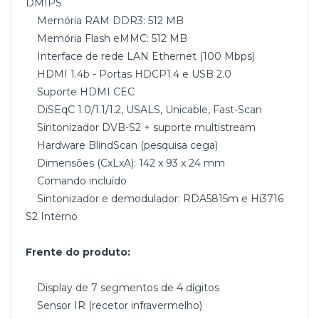
DMIPS
Memória RAM DDR3: 512 MB
Memória Flash eMMC: 512 MB
Interface de rede LAN Ethernet (100 Mbps)
HDMI 1.4b - Portas HDCP1.4 e USB 2.0
Suporte HDMI CEC
DiSEqC 1.0/1.1/1.2, USALS, Unicable, Fast-Scan
Sintonizador DVB-S2 + suporte multistream
Hardware BlindScan (pesquisa cega)
Dimensões (CxLxA): 142 x 93 x 24 mm
Comando incluído
Sintonizador e demodulador: RDA5815m e Hi3716
S2 Interno
Frente do produto:
Display de 7 segmentos de 4 dígitos
Sensor IR (recetor infravermelho)