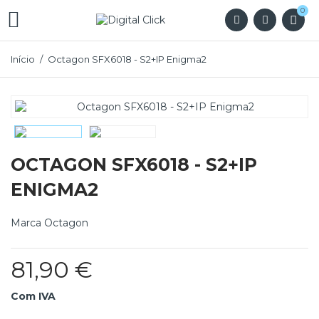
0

Início
Octagon SFX6018 - S2+IP Enigma2
OCTAGON SFX6018 - S2+IP
ENIGMA2
Marca
Octagon
81,90 €
Com IVA