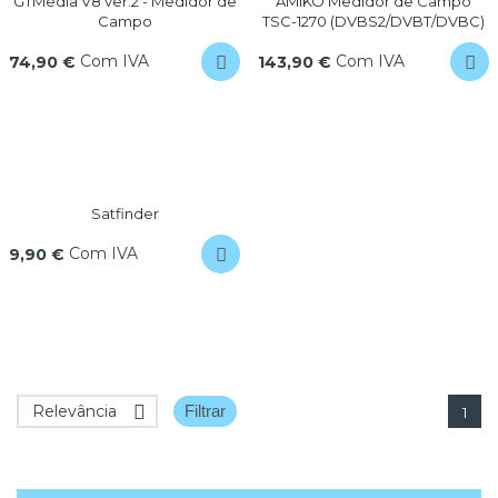
GTMedia V8 ver.2 - Medidor de
AMIKO Medidor de Campo
Campo
TSC-1270 (DVBS2/DVBT/DVBC)
Com IVA
Com IVA
74,90 €
143,90 €
Satfinder
Com IVA
9,90 €
Relevância

Filtrar
1