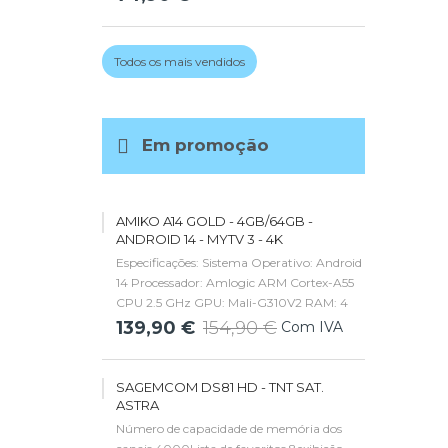
Ultra HD Wi-Fi de banda única100Mbps
LAN Ethernet Conexão infravermelhos
(incluindo o olho do receptor IR) 1x USB...
Todos os mais vendidos
Em promoção
AMIKO A14 GOLD - 4GB/64GB -
ANDROID 14 - MYTV 3 - 4K
Especificações: Sistema Operativo: Android
14 Processador: Amlogic ARM Cortex-A55
CPU 2.5 GHz GPU: Mali-G310V2 RAM: 4
GB Armazenamento: 64 GB Vídeo
139,90 €
154,90 €
Com IVA
Suportado: 4K@60 Hz video decoding 10-
bit HEVC and AVS+ Áudio Suportado:
DMP3/WMA/AAC,...
SAGEMCOM DS81 HD - TNT SAT.
ASTRA
Número de capacidade de memória dos