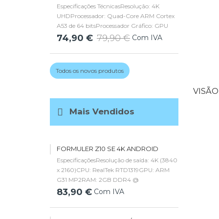
Especificações TécnicasResolução: 4K
UHDProcessador: Quad-Core ARM Cortex
A53 de 64 bitsProcessador Gráfico: GPU
ARM G31 MP2MemóriaRAM: 2 GB
74,90 €
79,90 €
Com IVA
DDR4Armazenamento: 8 GB
FlashExpansível via microSDTecnologia de
ImagemHDR10+DDTHLGHEVC Advanced
Todos os novos produtos
(H....
VISÃO
Mais Vendidos
FORMULER Z10 SE 4K ANDROID
EspecificaçõesResolução de saída: 4K (3840
x 2160)CPU: RealTek RTD1319GPU: ARM
G31 MP2RAM: 2GB DDR4 @
2400MHzArmazenamento: 4GB
83,90 €
Com IVA
eMMCSistema operacional: Android
10RedeSem fio: 2.4G 1T1REthernet:
100MDecodificadorDecodificador de vídeo: