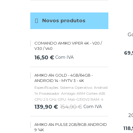
Novos produtos
Go
COMANDO AMIKO VIPER 4K - V20 /
V30 / V40
69,
16,50 €
Com IVA
AMIKO A14 GOLD - 4GB/64GB -
ANDROID 14 - MYTV 3 - 4K
Especificações: Sistema Operativo: Android
14 Processador: Amlogic ARM Cortex-A55
CPU 2.5 GHz GPU: Mali-G310V2 RAM: 4
GB Armazenamento: 64 GB Vídeo
139,90 €
154,90 €
Com IVA
Suportado: 4K@60 Hz video decoding 10-
2
bit HEVC and AVS+ Áudio Suportado:
DMP3/WMA/AAC,...
AMIKO A14 PULSE 2GB/8GB ANDROID
118
9 "4K