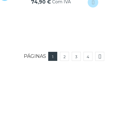
Com IVA
74,90 €
PÁGINAS

1
2
3
4