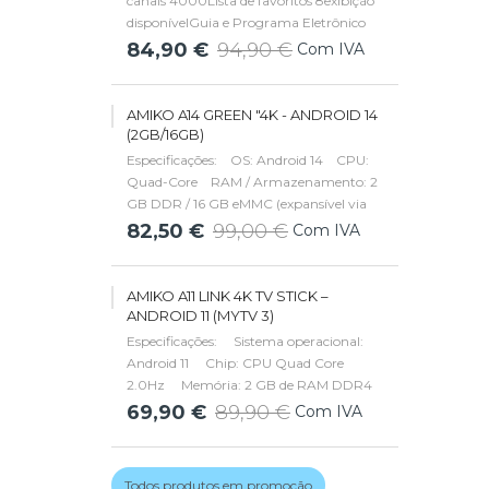
canais 4000Lista de favoritos 8exibição
disponívelGuia e Programa Eletrônico
(EPG) disponíveisFunção do programador
84,90 €
94,90 €
Com IVA
8Atualização de software OTA /
USBteletexto disponívelLegenda e faixa de
áudio multilíngue...
AMIKO A14 GREEN "4K - ANDROID 14
(2GB/16GB)
Especificações: OS: Android 14 CPU:
Quad-Core RAM / Armazenamento: 2
GB DDR / 16 GB eMMC (expansível via
microSD) Vídeo: 4K@60, AV1,
82,50 €
99,00 €
Com IVA
H.265/HEVC, HDR10+, HLG Rede: Wi-Fi
de banda dupla 2T2R (2.4/5 GHz), LAN
de 100 Mbps...
AMIKO A11 LINK 4K TV STICK –
ANDROID 11 (MYTV 3)
Especificações: Sistema operacional:
Android 11 Chip: CPU Quad Core
2.0Hz Memória: 2 GB de RAM DDR4
Armazenamento: memória flash de 16
69,90 €
89,90 €
Com IVA
GB Resoluções suportadas: 4K a 60fps,
8K a 30fps Suporte: MyTV3, Widevine
Nível 1, AV1...
Todos produtos em promoção