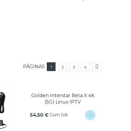
PÁGINAS

1
2
3
4
Golden Interstar Beta X 4K
(5G) Linux IPTV
Com IVA
54,50 €