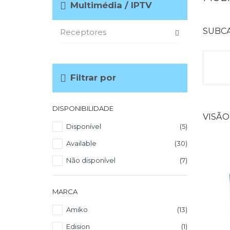
Multimédia / IPTV
SUBC
Receptores
Filtrar por
DISPONIBILIDADE
VISÃO
Disponível
(5)
Available
(30)
Não disponível
(7)
MARCA
Amiko
(13)
Edision
(1)