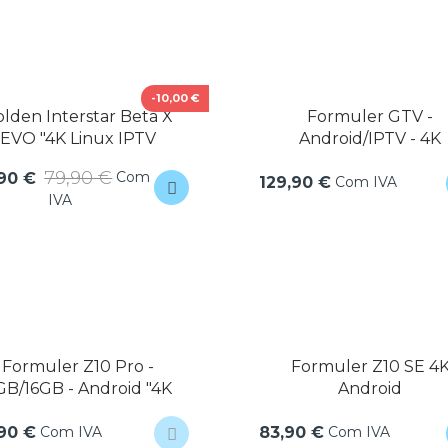
-10,00 €
lden Interstar Beta X
Formuler GTV -
EVO "4K Linux IPTV
Android/IPTV - 4K
79,90 €
Com
90 €
Com IVA
129,90 €
IVA
Formuler Z10 Pro -
Formuler Z10 SE 4
GB/16GB - Android "4K
Android
Com IVA
Com IVA
,90 €
83,90 €