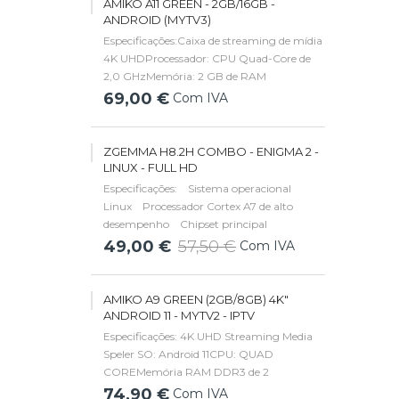
AMIKO A11 GREEN - 2GB/16GB -
4K@60fps,...
ANDROID (MYTV3)
Especificações:Caixa de streaming de mídia
4K UHDProcessador: CPU Quad-Core de
2,0 GHzMemória: 2 GB de RAM
DDRArmazenamento: 16 GB de memória
69,00 €
Com IVA
flash eMMCSistema operacional: Android
11Resolução de saída: 4K (3840 x
2160)Resoluções suportadas:...
ZGEMMA H8.2H COMBO - ENIGMA 2 -
LINUX - FULL HD
Especificações: Sistema operacional
Linux Processador Cortex A7 de alto
desempenho Chipset principal
Hi3716MV431 Mais de 4.10x kernel linux
49,00 €
57,50 €
Com IVA
Sintonizador combinado DVB-S2X + DVB-
T2/C integrado Flash NAND de 512 MB 1
x USB 2.0...
AMIKO A9 GREEN (2GB/8GB) 4K"
ANDROID 11 - MYTV2 - IPTV
Especificações: 4K UHD Streaming Media
Speler SO: Android 11CPU: QUAD
COREMemória RAM DDR3 de 2
GBMemória 8GB Flash Decodificador: 4K
74,90 €
Com IVA