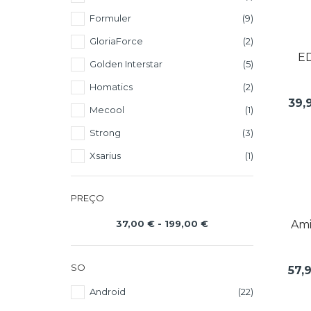
Formuler
(9)
GloriaForce
(2)
ED
Golden Interstar
(5)
Homatics
(2)
39,
Mecool
(1)
Strong
(3)
Xsarius
(1)
PREÇO
Ami
37,00 € - 199,00 €
SO
57,
Android
(22)