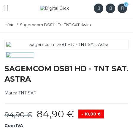
0

Início
Sagemcom DS81 HD - TNT SAT. Astra
SAGEMCOM DS81 HD - TNT SAT.
ASTRA
Marca
TNT SAT
84,90 €
94,90 €
- 10,00 €
Com IVA