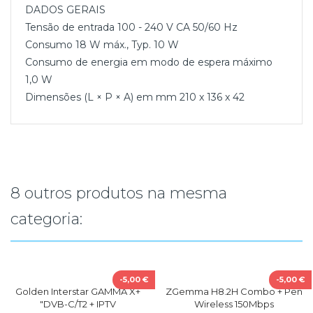
DADOS GERAIS
Tensão de entrada 100 - 240 V CA 50/60 Hz
Consumo 18 W máx., Typ. 10 W
Consumo de energia em modo de espera máximo
1,0 W
Dimensões (L × P × A) em mm 210 x 136 x 42
8 outros produtos na mesma
categoria:
-5,00 €
-5,00 €
Golden Interstar GAMMA X+
ZGemma H8.2H Combo + Pen
"DVB-C/T2 + IPTV
Wireless 150Mbps