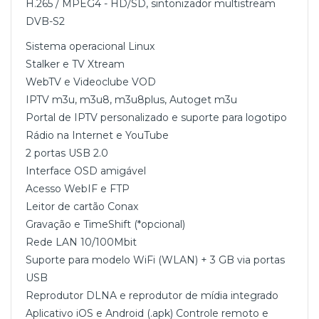
H.265 / MPEG4 - HD/SD, sintonizador multistream
DVB-S2
Sistema operacional Linux
Stalker e TV Xtream
WebTV e Videoclube VOD
IPTV m3u, m3u8, m3u8plus, Autoget m3u
Portal de IPTV personalizado e suporte para logotipo
Rádio na Internet e YouTube
2 portas USB 2.0
Interface OSD amigável
Acesso WebIF e FTP
Leitor de cartão Conax
Gravação e TimeShift (*opcional)
Rede LAN 10/100Mbit
Suporte para modelo WiFi (WLAN) + 3 GB via portas
USB
Reprodutor DLNA e reprodutor de mídia integrado
Aplicativo iOS e Android (.apk) Controle remoto e