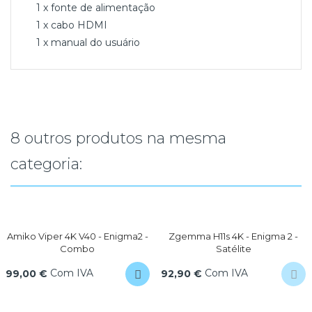
1 x fonte de alimentação
1 x cabo HDMI
1 x manual do usuário
8 outros produtos na mesma
categoria:
Amiko Viper 4K V40 - Enigma2 -
Zgemma H11s 4K - Enigma 2 -
Combo
Satélite
Com IVA
Com IVA
99,00 €
92,90 €