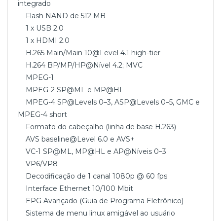
integrado
Flash NAND de 512 MB
1 x USB 2.0
1 x HDMI 2.0
H.265 Main/Main 10@Level 4.1 high-tier
H.264 BP/MP/HP@Nível 4.2; MVC
MPEG-1
MPEG-2 SP@ML e MP@HL
MPEG-4 SP@Levels 0–3, ASP@Levels 0–5, GMC e
MPEG-4 short
Formato do cabeçalho (linha de base H.263)
AVS baseline@Level 6.0 e AVS+
VC-1 SP@ML, MP@HL e AP@Níveis 0–3
VP6/VP8
Decodificação de 1 canal 1080p @ 60 fps
Interface Ethernet 10/100 Mbit
EPG Avançado (Guia de Programa Eletrônico)
Sistema de menu linux amigável ao usuário