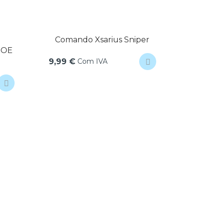
Comando Xsarius Sniper
Swi
POE
10
Com IVA
9,99 €
16,50 