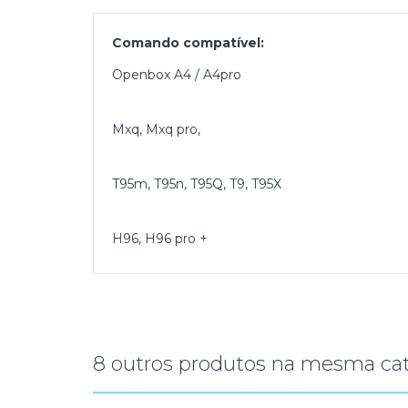
Comando compatível:
Openbox A4 / A4pro
Mxq, Mxq pro,
T95m, T95n, T95Q, T9, T95X
H96, H96 pro +
8 outros produtos na mesma cat