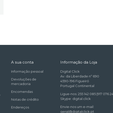
A sua conta
Informação da Loja
Informação pessoal
Digital Click
Av. da Liberdade nº 690
Devoluções de
4590-196 Figueiró
mercadoria
Portugal Continental
Encomendas
Ligue-nos: 255 142 085 |917 076 24
e
Skype: digital.click
Notas de crédito
Envie-nos um e-mail:
Endereços
geral@digitalclick.pt