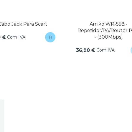
Cabo Jack Para Scart
Amiko WR-558 -
Repetidor/PA/Router 
- (300Mbps)
Com IVA
0 €
Com IVA
36,90 €