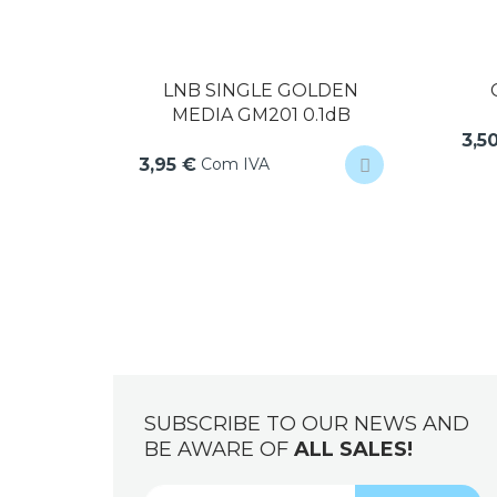
-7,00 €
n+
LNB SINGLE GOLDEN
TV3)
MEDIA GM201 0.1dB
3,5
om
Com IVA
3,95 €
SUBSCRIBE TO OUR NEWS AND
BE AWARE OF
ALL SALES!