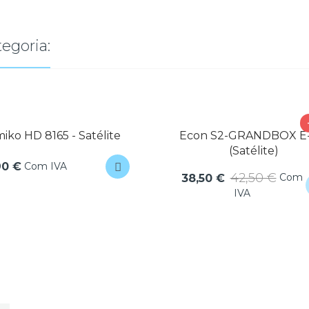
egoria:
iko HD 8165 - Satélite
Econ S2-GRANDBOX E-
(Satélite)
Com IVA
90 €
42,50 €
Com
38,50 €
IVA