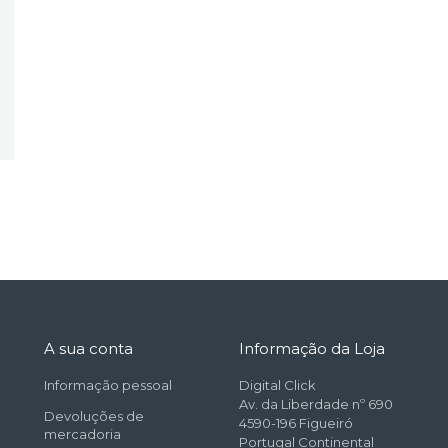
A sua conta
Informação da Loja
Informação pessoal
Digital Click
Av. da Liberdade nº 690
Devoluções de
4590-196 Figueiró
mercadoria
Portugal Continental