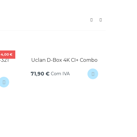
-4,00 €
321
Uclan D-Box 4K CI+ Combo
Co
Com IVA
71,90 €
11,90 