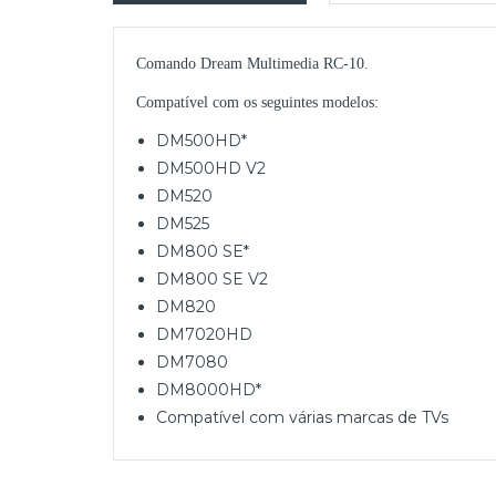
Comando Dream Multimedia RC-10.
Compatível com os seguintes modelos:
DM500HD*
DM500HD V2
DM520
DM525
DM800 SE*
DM800 SE V2
DM820
DM7020HD
DM7080
DM8000HD*
Compatível com várias marcas de TVs