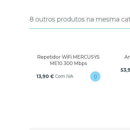
8 outros produtos na mesma cat
 AMIKO
Repetidor WiFi MERCUSYS
Am
USB
ME10 300 Mbps
53,
Com IVA
13,90 €