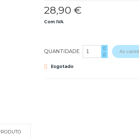
28,90 €
Com IVA
QUANTIDADE
Ao carrin
Esgotado

PRODUTO