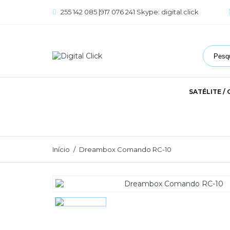
255 142 085 |917 076 241 Skype: digital.click
SATÉLITE /
Início
Dreambox Comando RC-10