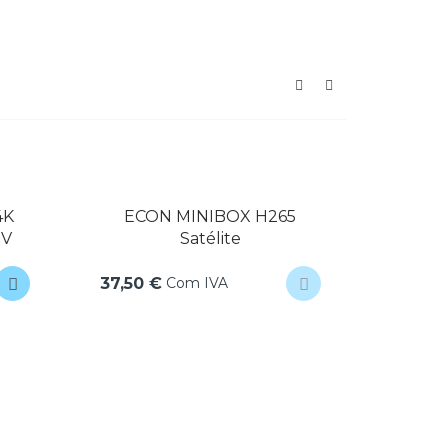
4K
ECON MINIBOX H265
A
TV
Satélite
2GB/
77,90
Com IVA
37,50 €