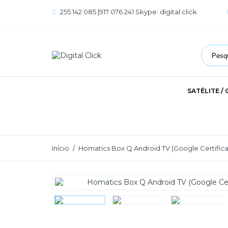
255 142 085 |917 076 241 Skype: digital.click
SATÉLITE /
Início
Homatics Box Q Android TV (Google Certifica