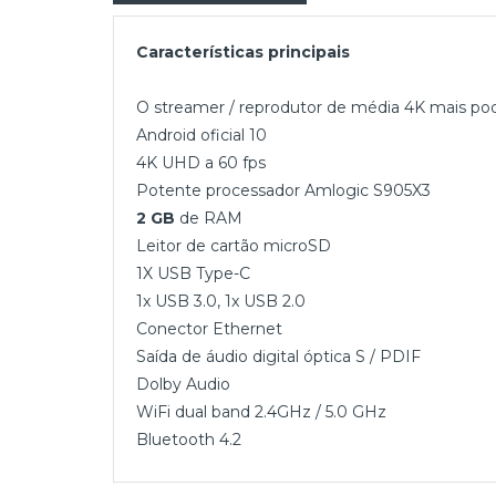
Características principais
O streamer / reprodutor de média 4K mais po
Android oficial 10
4K UHD a 60 fps
Potente processador Amlogic S905X3
2 GB
de RAM
Leitor de cartão microSD
1X USB Type-C
1x USB 3.0, 1x USB 2.0
Conector Ethernet
Saída de áudio digital óptica S / PDIF
Dolby Audio
WiFi dual band 2.4GHz / 5.0 GHz
Bluetooth 4.2