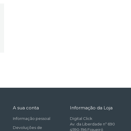
A sua conta
Informação da Loja
Informação pessoal
Digital Click
Av. da Liberdade nº 690
Devoluções de
4590-196 Figueiró