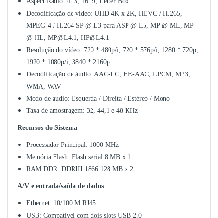
Aspect Radio: 4: 3, 16: 9, Letter Box
Decodificação de vídeo: UHD 4K x 2K, HEVC / H.265,
MPEG-4 / H.264 SP @ L3 para ASP @ L5, MP @ ML, MP
@ HL, MP@L4.1, HP@L4.1
Resolução do vídeo: 720 * 480p/i, 720 * 576p/i, 1280 * 720p,
1920 * 1080p/i, 3840 * 2160p
Decodificação de áudio: AAC-LC, HE-AAC, LPCM, MP3,
WMA, WAV
Modo de áudio: Esquerda / Direita / Estéreo / Mono
Taxa de amostragem: 32, 44,1 e 48 KHz
Recursos do Sistema
Processador Principal: 1000 MHz
Memória Flash: Flash serial 8 MB x 1
RAM DDR: DDRIII 1866 128 MB x 2
A/V e entrada/saída de dados
Ethernet: 10/100 M RJ45
USB: Compatível com dois slots USB 2.0