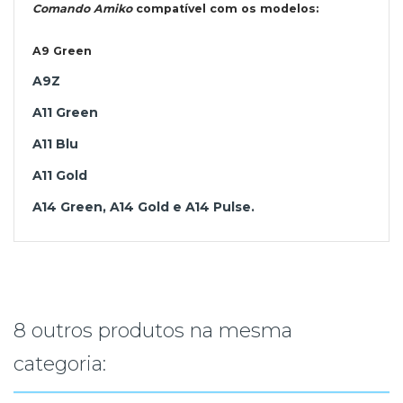
Comando Amiko
compatível co
m os modelos:
A9 Green
A9Z
A11 Green
A11 Blu
A11 Gold
A14 Green, A14 Gold e A14 Pulse.
8 outros produtos na mesma
categoria: