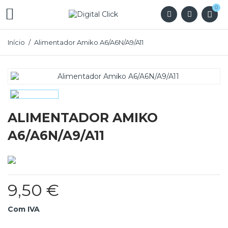
0

Início
Alimentador Amiko A6/A6N/A9/A11
ALIMENTADOR AMIKO
A6/A6N/A9/A11
9,50 €
Com IVA