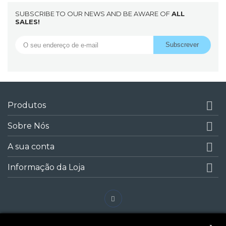
SUBSCRIBE TO OUR NEWS AND BE AWARE OF
ALL
SALES!

Produtos

Sobre Nós

A sua conta

Informação da Loja