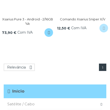
Xsarius Pure 3 - Android - 2/16GB
Comando Xsarius Sniper X/V
"4k
Com IVA
12,50 €
Com IVA
73,90 €
Relevância

1
Início
Satélite / Cabo