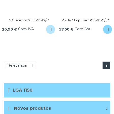
AB Terebox 2T DVB-T2/C
AMIKO Impulse 4K DVB-C/T2
Com IVA
Com IVA
26,90 €
57,50 €
Relevância

1
LGA 1150
Novos produtos