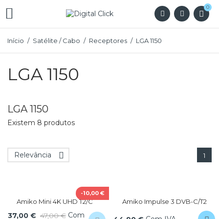
0

Início
Satélite / Cabo
Receptores
LGA 1150
LGA 1150
LGA 1150
Existem 8 produtos
Relevância

1
-10,00 €
Amiko Mini 4K UHD T2/C
Amiko Impulse 3 DVB-C/T2
Com
37,00 €
47,00 €
Com IVA