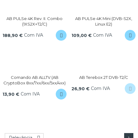
AB PULSe 4K Rev. II. Combo
AB PULSe 4K Mini (DVB-S2X,
(1XS2X+T2/C)
Linux E2)
Com IVA
Com IVA
188,90 €
109,00 €
Comando AB ALLTV (AB
AB Terebox 2T DVB-T2/C
CryptoBox 8xx/7xx/6xx/5xx/4xx)
Com IVA
26,90 €
Com IVA
13,90 €
Relevância