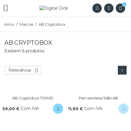
0

Início
Marcas
AB Cryptobox
AB CRYPTOBOX
Existem 6 produtos
Relevância

1
AB Cryptobox 700HD
Pen wireless 5dBi AB
Com IVA
Com IVA
59,00 €
11,90 €