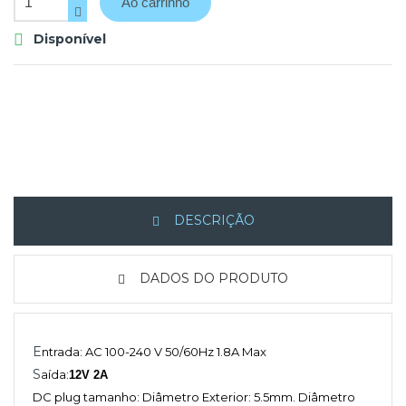
Ao carrinho
Disponível

DESCRIÇÃO
DADOS DO PRODUTO
E
ntrada: AC 100-240 V 50/60Hz 1.8A Max
S
aída:
12
V 2A
DC plug tamanho: Diâmetro Exterior: 5.5mm. Diâmetro