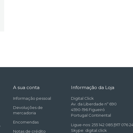
A sua conta
Informação da Loja
Informação pessoal
Digital Click
Av. da Liberdade nº 690
Devoluções de
4590-196 Figueiró
mercadoria
Portugal Continental
Encomendas
Ligue-nos: 255 142 085 |917 076 24
e
Skype: digital.click
Notas de crédito