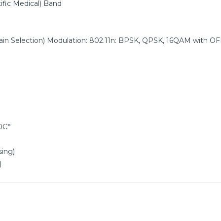
ific Medical) Band
main Selection) Modulation: 802.11n: BPSK, QPSK, 16QAM with 
0C°
ing)
)