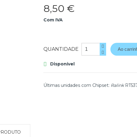
8,50 €
Com IVA
QUANTIDADE
Ao carrin
Disponível

Últimas unidades com
Chipset:
Ralink
RT53
PRODUTO