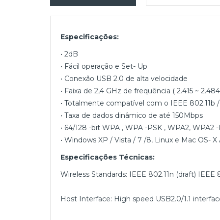
Especificações:
• 2dB
• Fácil operação e Set- Up
• Conexão USB 2.0 de alta velocidade
• Faixa de 2,4 GHz de frequência ( 2.415 ~ 2.48
• Totalmente compatível com o IEEE 802.11b / 
• Taxa de dados dinâmico de até 150Mbps
• 64/128 -bit WPA , WPA -PSK , WPA2, WPA2 -
• Windows XP / Vista / 7 /8, Linux e Mac OS- X
Especificações Técnicas:
Wireless Standards: IEEE 802.11n (draft) IEEE
Host Interface: High speed USB2.0/1.1 interfac