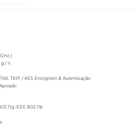
4GHz )
g / n
PSK. TKIP / AES Encryption & Autenticação
 Apoiado
 802.11g IEEE 802.11b
e