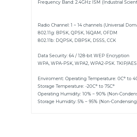
Frequency Band: 2.4GHz ISM (Industrial Scient
Radio Channel: 1 ~ 14 channels (Universal Do
802.11g: BPSK, QPSK, 16QAM, OFDM
802.11b: DQPSK, DBPSK, DSSS, CCK
Data Security: 64 / 128-bit WEP Encryption
WPA, WPA-PSK, WPA2, WPA2-PSK. TKIP/AES
Enviroment: Operating Temperature: 0C° to 4
Storage Temperature: -20C° to 75C°
Operating Humidity: 10% ~ 90% (Non-Condens
Storage Humidity: 5% ~ 95% (Non-Condensing