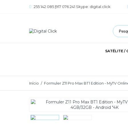
255 142 085 |917 076 241 Skype: digital.click
SATÉLITE /
Início
Formuler Z11 Pro Max BT1 Edition - MyTV Onlin