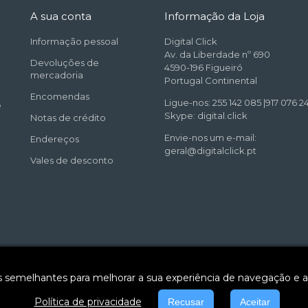
A sua conta
Informação da Loja
Informação pessoal
Digital Click
Av. da Liberdade nº 690
Devoluções de
4590-196 Figueiró
mercadoria
Portugal Continental
Encomendas
Ligue-nos: 255 142 085 |917 076 24
e
Skype: digital.click
Notas de crédito
Envie-nos um e-mail:
Endereços
geral@digitalclick.pt
Vales de desconto
as semelhantes para melhorar a sua experiência de navegação e a
Política de privacidade
Recusar
Aceitar