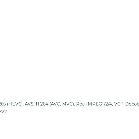
65 (HEVC), AVS, H.264 (AVC, MVC), Real, MPEG1/2/4, VC-1 Decod
/V2