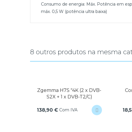
Consumo de energia: Máx. Potência em esp
máx. 0,5 W (potência ultra baixa)
8 outros produtos na mesma cat
H7S "4K (2 x DVB-
Comando Formuler GTV-
+ 1 x DVB-T2/C)
IR "infravermelho"
Com IVA
Com IVA
18,50 €