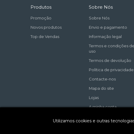
Produtos
Sobre Nós
Promoção
Sobre Nós
Novos produtos
Envio e pagamento
Top de Vendas
Informação legal
Termos e condições d
uso
Termos de devolução
Política de privacidade
Contacte-nos
Mapa do site
Lojas
A minha conta
Utilizamos cookies e outras tecnologi
2025 Copyright (C) by Digital Click