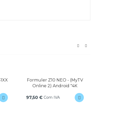
10 NEO - (MyTV
Comando AMIKO Mira X
 Android "4K
HIS
 IVA
Com IVA
11,50 €