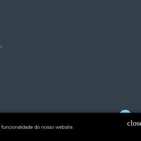
1
clos
 funcionalidade do nosso website.
Siga-nos nas redes sociais