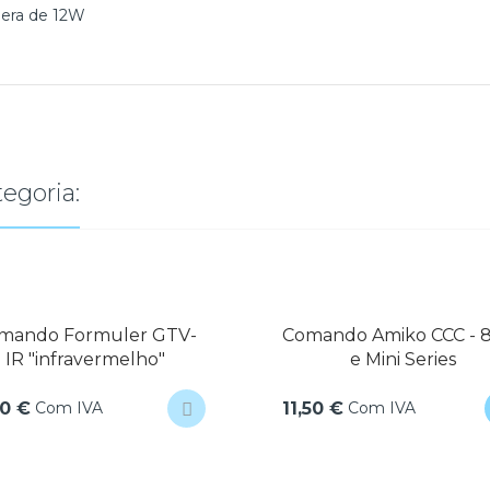
era de 12W
egoria:
Comando Amiko CCC - 81XX
Formuler Z
e Mini Series
Online 2)
Com IVA
Com
11,50 €
97,50 €