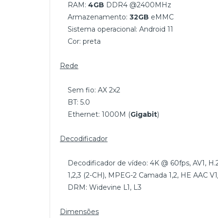
RAM:
4GB
DDR4 @2400MHz
Armazenamento:
32GB
eMMC
Sistema operacional: Android 11
Cor: preta
Rede
Sem fio: AX 2x2
BT: 5.0
Ethernet: 1000M (
Gigabit
)
Decodificador
Decodificador de vídeo: 4K @ 60fps, AV1, H.2
1,2,3 (2-CH), MPEG-2 Camada 1,2, HE AAC V1
DRM: Widevine L1, L3
Dimensões