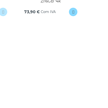
2/16GB "4k
44,90
Com IVA
73,90 €