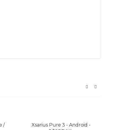
 /
Xsarius Pure 3 - Android -
Amik