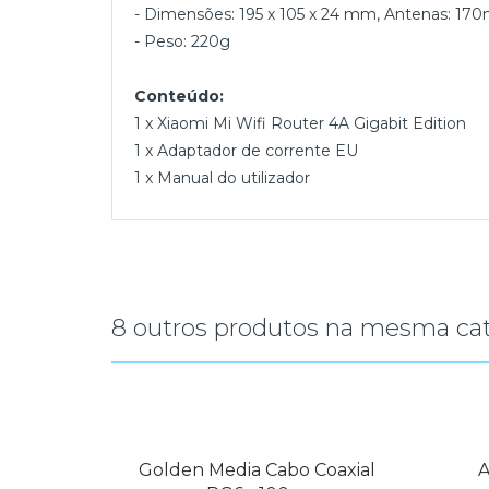
- Dimensões: 195 x 105 x 24 mm, Antenas: 1
- Peso: 220g
Conteúdo:
1 x Xiaomi Mi Wifi Router 4A Gigabit Edition
1 x Adaptador de corrente EU
1 x Manual do utilizador
8 outros produtos na mesma cat
télite
Golden Media Cabo Coaxial