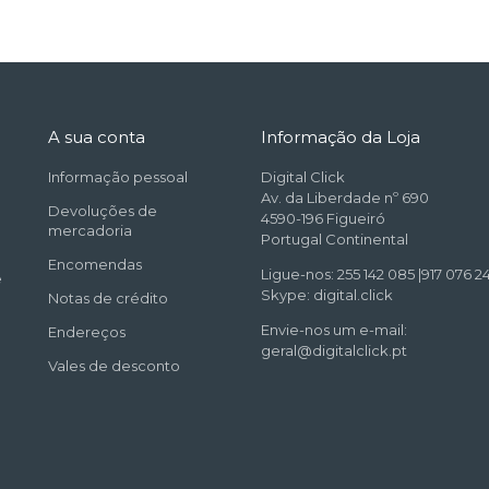
A sua conta
Informação da Loja
Informação pessoal
Digital Click
Av. da Liberdade nº 690
Devoluções de
4590-196 Figueiró
mercadoria
Portugal Continental
Encomendas
Ligue-nos: 255 142 085 |917 076 24
e
Skype: digital.click
Notas de crédito
Envie-nos um e-mail:
Endereços
geral@digitalclick.pt
Vales de desconto