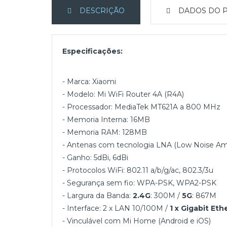
DESCRIÇÃO
DADOS DO 
Especificações:
- Marca: Xiaomi
- Modelo: Mi WiFi Router 4A (R4A)
- Processador: MediaTek MT621A a 800 MHz
- Memoria Interna: 16MB
- Memoria RAM: 128MB
- Antenas com tecnologia LNA (Low Noise Amp
- Ganho: 5dBi, 6dBi
- Protocolos WiFi: 802.11 a/b/g/ac, 802.3/3u
- Segurança sem fio: WPA-PSK, WPA2-PSK
- Largura da Banda:
2.4G
: 300M /
5G
: 867M
- Interface: 2 x LAN 10/100M /
1 x Gigabit Et
- Vinculável com Mi Home (Android e iOS)